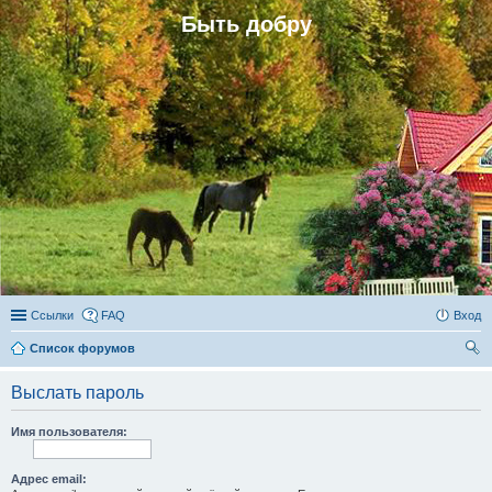
Быть добру
Ссылки
FAQ
Вход
Список форумов
ои
Выслать пароль
ск
Имя пользователя:
Адрес email: