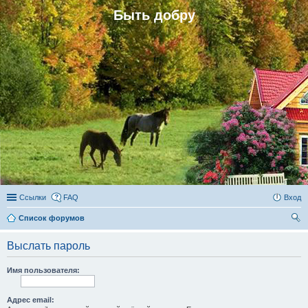
Быть добру
Ссылки
FAQ
Вход
Список форумов
ои
Выслать пароль
ск
Имя пользователя:
Адрес email: