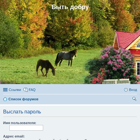
Быть добру
Ссылки
FAQ
Вход
Список форумов
ои
Выслать пароль
ск
Имя пользователя:
Адрес email: