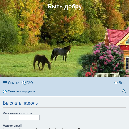
Быть добру
Ссылки
FAQ
Вход
Список форумов
ои
Выслать пароль
ск
Имя пользователя:
Адрес email: