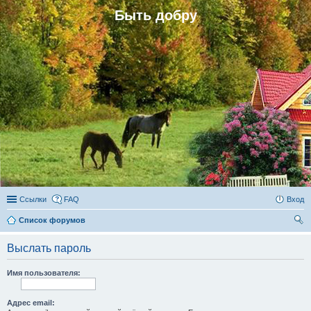
Быть добру
Ссылки
FAQ
Вход
Список форумов
ои
Выслать пароль
ск
Имя пользователя:
Адрес email: