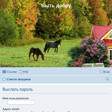
Быть добру
Ссылки
FAQ
Вход
Список форумов
ои
Выслать пароль
ск
Имя пользователя:
Адрес email: