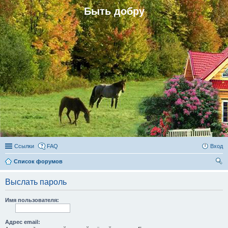
Быть добру
Ссылки
FAQ
Вход
Список форумов
ои
Выслать пароль
ск
Имя пользователя:
Адрес email: