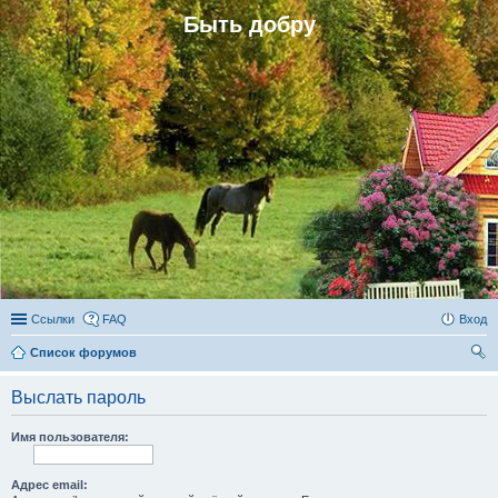
Быть добру
Ссылки
FAQ
Вход
Список форумов
ои
Выслать пароль
ск
Имя пользователя:
Адрес email: