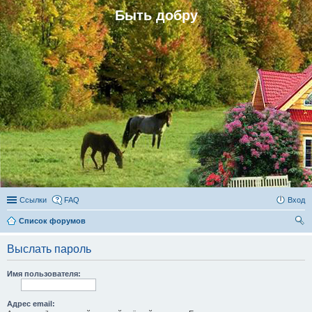
Быть добру
Ссылки
FAQ
Вход
Список форумов
ои
Выслать пароль
ск
Имя пользователя:
Адрес email: