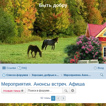
Быть добру
Ссылки
FAQ
Вход
Список форумов
Хорошие, добрые новости и их распространение в обществе
Мероприятия. Анонсы встреч. Афиша
ои
Мероприятия. Анонсы встреч. Афиша
ск
Новая тема
92 темы
1
2