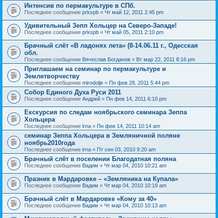
Интенсив по пермакультуре в СПб.
Последнее сообщение
prkspb
«
Чт май 12, 2011 2:45 pm
Удивительный Зепп Хольцер на Северо-Западе!
Последнее сообщение
prkspb
«
Чт май 05, 2011 2:10 pm
Брачный слёт «В ладонях лета» (8-14.06.11 г., Одесская
обл.
Последнее сообщение
Вячеслав Богданов
«
Вт мар 22, 2011 8:16 pm
Приглашаем на семинар по пермакультуре и
Землетворчеству
Последнее сообщение
mirodolje
«
Пн фев 28, 2011 5:44 pm
Собор Единого Духа Руси 2011
Последнее сообщение
Андрей
«
Пн фев 14, 2011 6:10 pm
Екскурсия по следам ноябрьского семинара Зеппа
Хольцера
Последнее сообщение
irna
«
Пн фев 14, 2011 10:14 am
семинар Зеппа Хольцера в Земляничной поляне
ноябрь2010года
Последнее сообщение
irna
«
Пт сен 03, 2010 9:20 am
Брачный слёт в поселении Благодатная поляна
Последнее сообщение
Вадим
«
Чт мар 04, 2010 10:21 am
Празник в Мардаровке – «Земляника на Купала»
Последнее сообщение
Вадим
«
Чт мар 04, 2010 10:19 am
Брачный слёт в Мардаровке «Кому за 40»
Последнее сообщение
Вадим
«
Чт мар 04, 2010 10:13 am