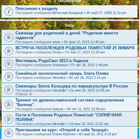
Объявления
Пояснение к разделу
Последнее сообщение
Вячеслав Богданов
«
Вт май 27, 2008 11:10 pm
Темы
Семинар для родителей и детей "Родители вместо
гаджетов"
Последнее сообщение
swan
«
Вт фев 12, 2019 12:48 pm
ВСТРЕЧА ПОСЕЛЕНЦЕВ РОДОВЫХ ПОМЕСТИЙ 25 ЯНВАРЯ
Последнее сообщение
Игорь
«
Пт янв 17, 2014 12:30 am
Фестиваль РодоСвет 2013 в Ладном
Последнее сообщение
Anastasia
«
Пт авг 30, 2013 1:48 pm
Семейный экологический лагерь Злата Олива
Последнее сообщение
Veronika
«
Вс окт 28, 2012 2:14 pm
Семинары Зеппа Хольцера по пермакультуре В России
Последнее сообщение
mirodolje
«
Ср июн 20, 2012 10:26 am
Ответы:
5
Тренинг по древнеславянской системе оздоровления
"Белояр".
Последнее сообщение
beloyar
«
Вт окт 11, 2011 12:58 pm
Гости в Поселение Родовых Поместий "СОЛНЕЧНАЯ
ПОЛЯНА"
Последнее сообщение
bikmullin
«
Сб июн 18, 2011 11:32 am
Приглашаем на курс: «Открой в себе Творца!»
Последнее сообщение
Елена Юренко
«
Вт май 31, 2011 8:19 pm