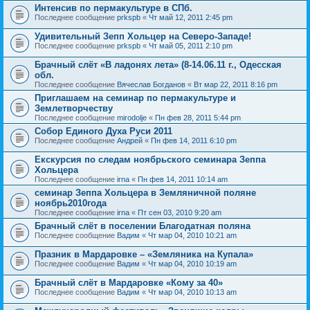
Интенсив по пермакультуре в СПб.
Последнее сообщение
prkspb
«
Чт май 12, 2011 2:45 pm
Удивительный Зепп Хольцер на Северо-Западе!
Последнее сообщение
prkspb
«
Чт май 05, 2011 2:10 pm
Брачный слёт «В ладонях лета» (8-14.06.11 г., Одесская
обл.
Последнее сообщение
Вячеслав Богданов
«
Вт мар 22, 2011 8:16 pm
Приглашаем на семинар по пермакультуре и
Землетворчеству
Последнее сообщение
mirodolje
«
Пн фев 28, 2011 5:44 pm
Собор Единого Духа Руси 2011
Последнее сообщение
Андрей
«
Пн фев 14, 2011 6:10 pm
Екскурсия по следам ноябрьского семинара Зеппа
Хольцера
Последнее сообщение
irna
«
Пн фев 14, 2011 10:14 am
семинар Зеппа Хольцера в Земляничной поляне
ноябрь2010года
Последнее сообщение
irna
«
Пт сен 03, 2010 9:20 am
Брачный слёт в поселении Благодатная поляна
Последнее сообщение
Вадим
«
Чт мар 04, 2010 10:21 am
Празник в Мардаровке – «Земляника на Купала»
Последнее сообщение
Вадим
«
Чт мар 04, 2010 10:19 am
Брачный слёт в Мардаровке «Кому за 40»
Последнее сообщение
Вадим
«
Чт мар 04, 2010 10:13 am