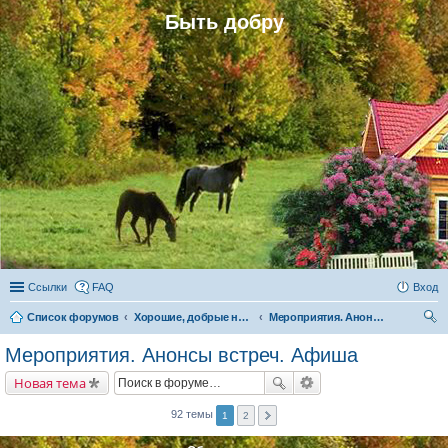
Быть добру
Ссылки
FAQ
Вход
Список форумов
Хорошие, добрые новости и их распространение в обществе
Мероприятия. Анонсы встреч. Афиша
ои
Мероприятия. Анонсы встреч. Афиша
ск
Новая тема
92 темы
1
2