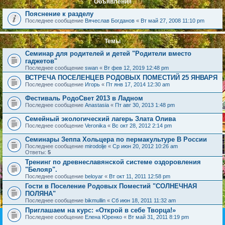
Объявления
Пояснение к разделу
Последнее сообщение
Вячеслав Богданов
«
Вт май 27, 2008 11:10 pm
Темы
Семинар для родителей и детей "Родители вместо
гаджетов"
Последнее сообщение
swan
«
Вт фев 12, 2019 12:48 pm
ВСТРЕЧА ПОСЕЛЕНЦЕВ РОДОВЫХ ПОМЕСТИЙ 25 ЯНВАРЯ
Последнее сообщение
Игорь
«
Пт янв 17, 2014 12:30 am
Фестиваль РодоСвет 2013 в Ладном
Последнее сообщение
Anastasia
«
Пт авг 30, 2013 1:48 pm
Семейный экологический лагерь Злата Олива
Последнее сообщение
Veronika
«
Вс окт 28, 2012 2:14 pm
Семинары Зеппа Хольцера по пермакультуре В России
Последнее сообщение
mirodolje
«
Ср июн 20, 2012 10:26 am
Ответы:
5
Тренинг по древнеславянской системе оздоровления
"Белояр".
Последнее сообщение
beloyar
«
Вт окт 11, 2011 12:58 pm
Гости в Поселение Родовых Поместий "СОЛНЕЧНАЯ
ПОЛЯНА"
Последнее сообщение
bikmullin
«
Сб июн 18, 2011 11:32 am
Приглашаем на курс: «Открой в себе Творца!»
Последнее сообщение
Елена Юренко
«
Вт май 31, 2011 8:19 pm