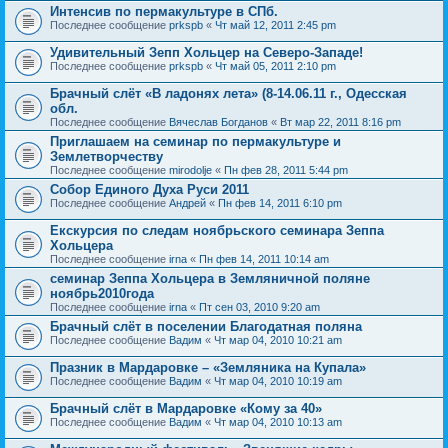
Интенсив по пермакультуре в СПб.
Последнее сообщение
prkspb
«
Чт май 12, 2011 2:45 pm
Удивительный Зепп Хольцер на Северо-Западе!
Последнее сообщение
prkspb
«
Чт май 05, 2011 2:10 pm
Брачный слёт «В ладонях лета» (8-14.06.11 г., Одесская
обл.
Последнее сообщение
Вячеслав Богданов
«
Вт мар 22, 2011 8:16 pm
Приглашаем на семинар по пермакультуре и
Землетворчеству
Последнее сообщение
mirodolje
«
Пн фев 28, 2011 5:44 pm
Собор Единого Духа Руси 2011
Последнее сообщение
Андрей
«
Пн фев 14, 2011 6:10 pm
Екскурсия по следам ноябрьского семинара Зеппа
Хольцера
Последнее сообщение
irna
«
Пн фев 14, 2011 10:14 am
семинар Зеппа Хольцера в Земляничной поляне
ноябрь2010года
Последнее сообщение
irna
«
Пт сен 03, 2010 9:20 am
Брачный слёт в поселении Благодатная поляна
Последнее сообщение
Вадим
«
Чт мар 04, 2010 10:21 am
Празник в Мардаровке – «Земляника на Купала»
Последнее сообщение
Вадим
«
Чт мар 04, 2010 10:19 am
Брачный слёт в Мардаровке «Кому за 40»
Последнее сообщение
Вадим
«
Чт мар 04, 2010 10:13 am