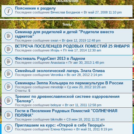
Объявления
Пояснение к разделу
Последнее сообщение
Вячеслав Богданов
«
Вт май 27, 2008 11:10 pm
Темы
Семинар для родителей и детей "Родители вместо
гаджетов"
Последнее сообщение
swan
«
Вт фев 12, 2019 12:48 pm
ВСТРЕЧА ПОСЕЛЕНЦЕВ РОДОВЫХ ПОМЕСТИЙ 25 ЯНВАРЯ
Последнее сообщение
Игорь
«
Пт янв 17, 2014 12:30 am
Фестиваль РодоСвет 2013 в Ладном
Последнее сообщение
Anastasia
«
Пт авг 30, 2013 1:48 pm
Семейный экологический лагерь Злата Олива
Последнее сообщение
Veronika
«
Вс окт 28, 2012 2:14 pm
Семинары Зеппа Хольцера по пермакультуре В России
Последнее сообщение
mirodolje
«
Ср июн 20, 2012 10:26 am
Ответы:
5
Тренинг по древнеславянской системе оздоровления
"Белояр".
Последнее сообщение
beloyar
«
Вт окт 11, 2011 12:58 pm
Гости в Поселение Родовых Поместий "СОЛНЕЧНАЯ
ПОЛЯНА"
Последнее сообщение
bikmullin
«
Сб июн 18, 2011 11:32 am
Приглашаем на курс: «Открой в себе Творца!»
Последнее сообщение
Елена Юренко
«
Вт май 31, 2011 8:19 pm