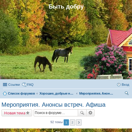
Быть добру
Ссылки
FAQ
Вход
Список форумов
Хорошие, добрые новости и их распространение в обществе
Мероприятия. Анонсы встреч. Афиша
ои
Мероприятия. Анонсы встреч. Афиша
ск
Новая тема
92 темы
1
2