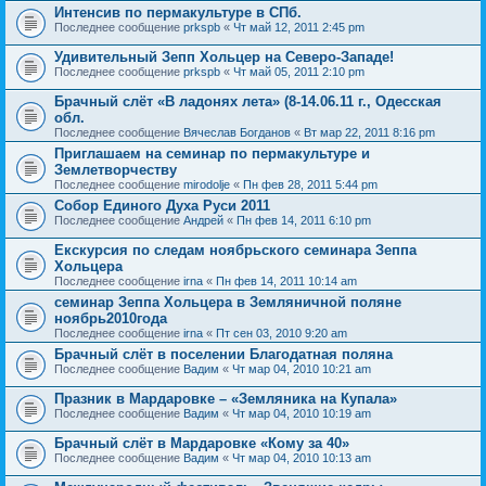
Интенсив по пермакультуре в СПб.
Последнее сообщение
prkspb
«
Чт май 12, 2011 2:45 pm
Удивительный Зепп Хольцер на Северо-Западе!
Последнее сообщение
prkspb
«
Чт май 05, 2011 2:10 pm
Брачный слёт «В ладонях лета» (8-14.06.11 г., Одесская
обл.
Последнее сообщение
Вячеслав Богданов
«
Вт мар 22, 2011 8:16 pm
Приглашаем на семинар по пермакультуре и
Землетворчеству
Последнее сообщение
mirodolje
«
Пн фев 28, 2011 5:44 pm
Собор Единого Духа Руси 2011
Последнее сообщение
Андрей
«
Пн фев 14, 2011 6:10 pm
Екскурсия по следам ноябрьского семинара Зеппа
Хольцера
Последнее сообщение
irna
«
Пн фев 14, 2011 10:14 am
семинар Зеппа Хольцера в Земляничной поляне
ноябрь2010года
Последнее сообщение
irna
«
Пт сен 03, 2010 9:20 am
Брачный слёт в поселении Благодатная поляна
Последнее сообщение
Вадим
«
Чт мар 04, 2010 10:21 am
Празник в Мардаровке – «Земляника на Купала»
Последнее сообщение
Вадим
«
Чт мар 04, 2010 10:19 am
Брачный слёт в Мардаровке «Кому за 40»
Последнее сообщение
Вадим
«
Чт мар 04, 2010 10:13 am