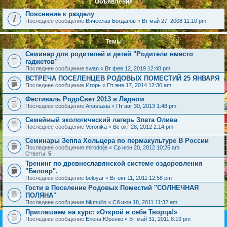
Объявления
Пояснение к разделу
Последнее сообщение
Вячеслав Богданов
«
Вт май 27, 2008 11:10 pm
Темы
Семинар для родителей и детей "Родители вместо
гаджетов"
Последнее сообщение
swan
«
Вт фев 12, 2019 12:48 pm
ВСТРЕЧА ПОСЕЛЕНЦЕВ РОДОВЫХ ПОМЕСТИЙ 25 ЯНВАРЯ
Последнее сообщение
Игорь
«
Пт янв 17, 2014 12:30 am
Фестиваль РодоСвет 2013 в Ладном
Последнее сообщение
Anastasia
«
Пт авг 30, 2013 1:48 pm
Семейный экологический лагерь Злата Олива
Последнее сообщение
Veronika
«
Вс окт 28, 2012 2:14 pm
Семинары Зеппа Хольцера по пермакультуре В России
Последнее сообщение
mirodolje
«
Ср июн 20, 2012 10:26 am
Ответы:
5
Тренинг по древнеславянской системе оздоровления
"Белояр".
Последнее сообщение
beloyar
«
Вт окт 11, 2011 12:58 pm
Гости в Поселение Родовых Поместий "СОЛНЕЧНАЯ
ПОЛЯНА"
Последнее сообщение
bikmullin
«
Сб июн 18, 2011 11:32 am
Приглашаем на курс: «Открой в себе Творца!»
Последнее сообщение
Елена Юренко
«
Вт май 31, 2011 8:19 pm