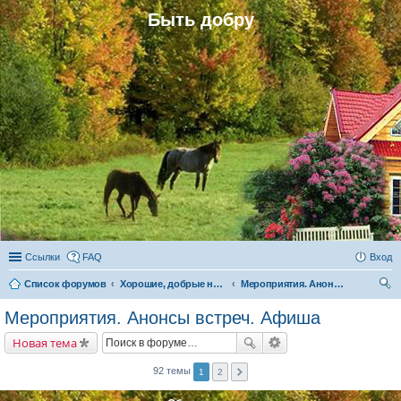
Быть добру
Ссылки
FAQ
Вход
Список форумов
Хорошие, добрые новости и их распространение в обществе
Мероприятия. Анонсы встреч. Афиша
ои
Мероприятия. Анонсы встреч. Афиша
ск
Новая тема
92 темы
1
2