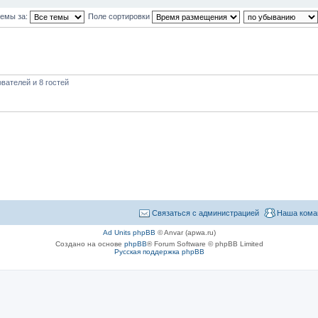
темы за:
Поле сортировки
вателей и 8 гостей
Связаться с администрацией
Наша кома
Ad Units phpBB
© Anvar (apwa.ru)
Создано на основе
phpBB
® Forum Software © phpBB Limited
Русская поддержка phpBB