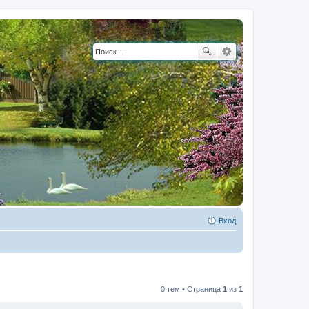
Вход
0 тем • Страница
1
из
1