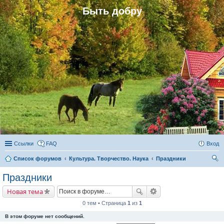
Быть добру
Ссылки
FAQ
Вход
Список форумов
Культура. Творчество. Наука
Праздники
ои
Праздники
ск
Новая тема
0 тем • Страница
1
из
1
В этом форуме нет сообщений.