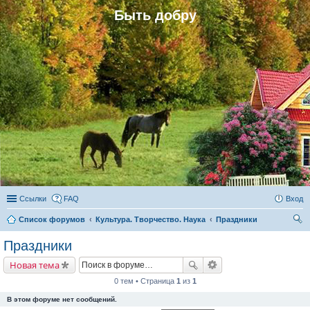
Быть добру
Ссылки
FAQ
Вход
Список форумов
Культура. Творчество. Наука
Праздники
ои
Праздники
ск
Новая тема
0 тем • Страница
1
из
1
В этом форуме нет сообщений.