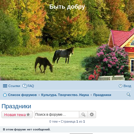
Быть добру
Ссылки
FAQ
Вход
Список форумов
Культура. Творчество. Наука
Праздники
ои
Праздники
ск
Новая тема
0 тем • Страница
1
из
1
В этом форуме нет сообщений.