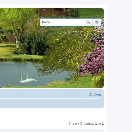
Вход
0 тем • Страница
1
из
1