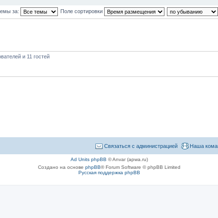
темы за:
Поле сортировки
вателей и 11 гостей
Связаться с администрацией
Наша кома
Ad Units phpBB
© Anvar (apwa.ru)
Создано на основе
phpBB
® Forum Software © phpBB Limited
Русская поддержка phpBB