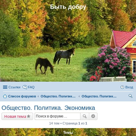
Быть добру
Ссылки
FAQ
Вход
Список форумов
Общество. Политика. Экономика. Народовластие. Территориальные громады (общины)
Общество. Политика. Экономика
ои
Общество. Политика. Экономика
ск
Новая тема
14 тем • Страница
1
из
1
Темы