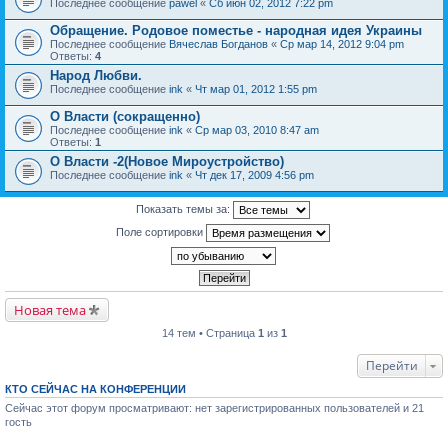
Последнее сообщение
pawel
«
Сб июн 02, 2012 7:22 pm
Обращение. Родовое поместье - народная идея Украины
Последнее сообщение
Вячеслав Богданов
«
Ср мар 14, 2012 9:04 pm
Ответы:
4
Народ Любви.
Последнее сообщение
ink
«
Чт мар 01, 2012 1:55 pm
О Власти (сокращенно)
Последнее сообщение
ink
«
Ср мар 03, 2010 8:47 am
Ответы:
1
О Власти -2(Новое Мироустройство)
Последнее сообщение
ink
«
Чт дек 17, 2009 4:56 pm
Показать темы за:
Поле сортировки
Новая тема
14 тем • Страница
1
из
1
Перейти
КТО СЕЙЧАС НА КОНФЕРЕНЦИИ
Сейчас этот форум просматривают: нет зарегистрированных пользователей и 21
гость