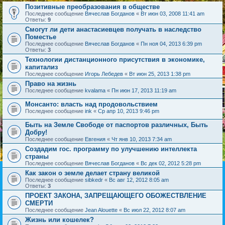
Позитивные преобразования в обществе
Последнее сообщение
Вячеслав Богданов
«
Вт июн 03, 2008 11:41 am
Ответы:
9
Смогут ли дети анастасиевцев получать в наследство
Поместье
Последнее сообщение
Вячеслав Богданов
«
Пн ноя 04, 2013 6:39 pm
Ответы:
3
Технологии дистанционного присутствия в экономике,
капитализ
Последнее сообщение
Игорь Лебедев
«
Вт июн 25, 2013 1:38 pm
Право на жизнь
Последнее сообщение
kvalama
«
Пн июн 17, 2013 11:19 am
Монсанто: власть над продовольствием
Последнее сообщение
ink
«
Ср апр 10, 2013 9:46 pm
Быть на Земле Свободе от паспортов различных, Быть
Добру!
Последнее сообщение
Евгения
«
Чт янв 10, 2013 7:34 am
Создадим гос. программу по улучшению интеллекта
страны
Последнее сообщение
Вячеслав Богданов
«
Вс дек 02, 2012 5:28 pm
Как закон о земле делает страну великой
Последнее сообщение
sibkedr
«
Вс авг 12, 2012 8:05 am
Ответы:
3
ПРОЕКТ ЗАКОНА, ЗАПРЕЩАЮЩЕГО ОБОЖЕСТВЛЕНИЕ
СМЕРТИ
Последнее сообщение
Jean Alouette
«
Вс июл 22, 2012 8:07 am
Жизнь или кошелек?