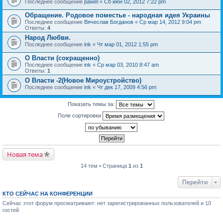
Последнее сообщение
pawel
«
Сб июн 02, 2012 7:22 pm
Обращение. Родовое поместье - народная идея Украины
Последнее сообщение
Вячеслав Богданов
«
Ср мар 14, 2012 9:04 pm
Ответы:
4
Народ Любви.
Последнее сообщение
ink
«
Чт мар 01, 2012 1:55 pm
О Власти (сокращенно)
Последнее сообщение
ink
«
Ср мар 03, 2010 8:47 am
Ответы:
1
О Власти -2(Новое Мироустройство)
Последнее сообщение
ink
«
Чт дек 17, 2009 4:56 pm
Показать темы за:
Поле сортировки
Новая тема
14 тем • Страница
1
из
1
Перейти
КТО СЕЙЧАС НА КОНФЕРЕНЦИИ
Сейчас этот форум просматривают: нет зарегистрированных пользователей и 10
гостей