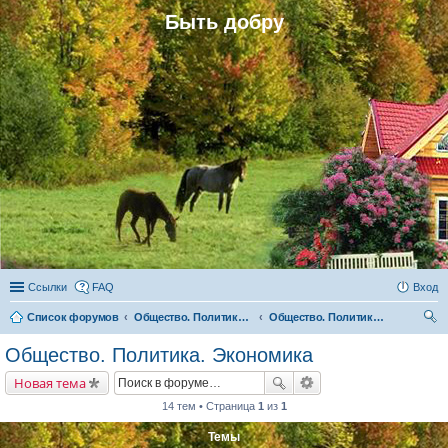
Быть добру
Ссылки
FAQ
Вход
Список форумов
Общество. Политика. Экономика. Народовластие. Территориальные громады (общины)
Общество. Политика. Экономика
ои
Общество. Политика. Экономика
ск
Новая тема
14 тем • Страница
1
из
1
Темы