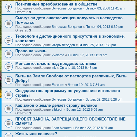
Позитивные преобразования в обществе
Последнее сообщение
Вячеслав Богданов
«
Вт июн 03, 2008 11:41 am
Ответы:
9
Смогут ли дети анастасиевцев получать в наследство
Поместье
Последнее сообщение
Вячеслав Богданов
«
Пн ноя 04, 2013 6:39 pm
Ответы:
3
Технологии дистанционного присутствия в экономике,
капитализ
Последнее сообщение
Игорь Лебедев
«
Вт июн 25, 2013 1:38 pm
Право на жизнь
Последнее сообщение
kvalama
«
Пн июн 17, 2013 11:19 am
Монсанто: власть над продовольствием
Последнее сообщение
ink
«
Ср апр 10, 2013 9:46 pm
Быть на Земле Свободе от паспортов различных, Быть
Добру!
Последнее сообщение
Евгения
«
Чт янв 10, 2013 7:34 am
Создадим гос. программу по улучшению интеллекта
страны
Последнее сообщение
Вячеслав Богданов
«
Вс дек 02, 2012 5:28 pm
Как закон о земле делает страну великой
Последнее сообщение
sibkedr
«
Вс авг 12, 2012 8:05 am
Ответы:
3
ПРОЕКТ ЗАКОНА, ЗАПРЕЩАЮЩЕГО ОБОЖЕСТВЛЕНИЕ
СМЕРТИ
Последнее сообщение
Jean Alouette
«
Вс июл 22, 2012 8:07 am
Жизнь или кошелек?