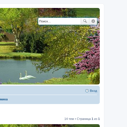
Вход
омика
14 тем • Страница
1
из
1