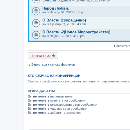
.
Вячеслав Богданов
» Ср янв 04, 2012 9:06 pm
Народ Любви.
ink
» Чт мар 01, 2012 1:55 pm
О Власти (сокращенно)
ink
» Ср мар 03, 2010 8:43 am
О Власти -2(Новое Мироустройство)
ink
» Чт дек 17, 2009 4:56 pm
Показать 
Новая тема
Вернуться к списку форумов
КТО СЕЙЧАС НА КОНФЕРЕНЦИИ
Сейчас этот форум просматривают: нет зарегистрированных пользо
ПРАВА ДОСТУПА
Вы
не можете
начинать темы
Вы
не можете
отвечать на сообщения
Вы
не можете
редактировать свои сообщения
Вы
не можете
удалять свои сообщения
Вы
не можете
добавлять вложения