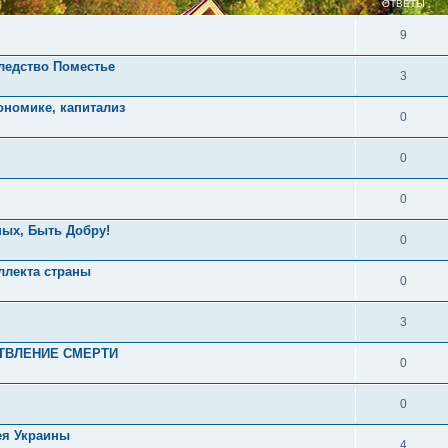
ОТВЕТЫ
9
следство Поместье
3
ономике, капитализ
0
0
0
ных, Быть Добру!
0
ллекта страны
0
3
ТВЛЕНИЕ СМЕРТИ
0
0
ея Украины
4