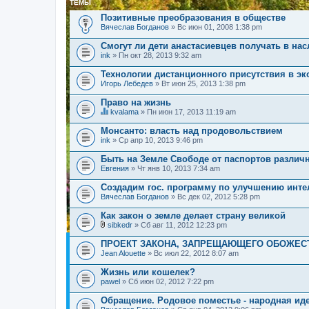
ТЕМЫ
Позитивные преобразования в обществе
Вячеслав Богданов
» Вс июн 01, 2008 1:38 pm
Смогут ли дети анастасиевцев получать в на
ink
» Пн окт 28, 2013 9:32 am
Технологии дистанционного присутствия в эк
Игорь Лебедев
» Вт июн 25, 2013 1:38 pm
Право на жизнь
kvalama
» Пн июн 17, 2013 11:19 am
Д
а
Монсанто: власть над продовольствием
н
ink
» Ср апр 10, 2013 9:46 pm
н
а
Быть на Земле Свободе от паспортов различ
я
Евгения
т
» Чт янв 10, 2013 7:34 am
е
м
Создадим гос. программу по улучшению инте
а
Вячеслав Богданов
» Вс дек 02, 2012 5:28 pm
с
о
Как закон о земле делает страну великой
д
sibkedr
» Сб авг 11, 2012 12:23 pm
е
В
р
л
ПРОЕКТ ЗАКОНА, ЗАПРЕЩАЮЩЕГО ОБОЖЕС
ж
о
и
Jean Alouette
» Вс июл 22, 2012 8:07 am
ж
т
е
о
Жизнь или кошелек?
н
п
pawel
и
» Сб июн 02, 2012 7:22 pm
р
я
о
Обращение. Родовое поместье - народная ид
с