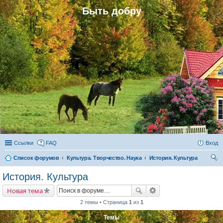
Быть добру
Ссылки
FAQ
Вход
Список форумов
Культура. Творчество. Наука
История. Культура
ои
История. Культура
ск
Новая тема
2 темы • Страница
1
из
1
Темы