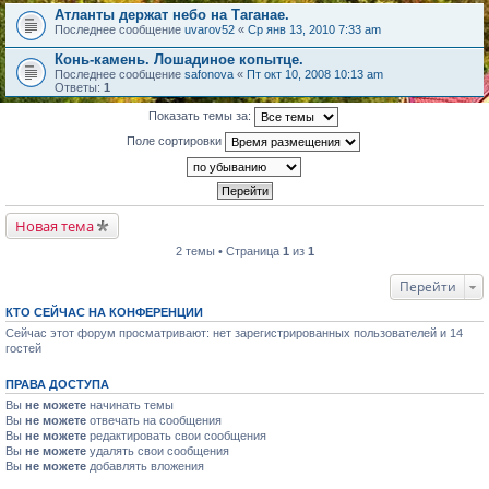
Атланты держат небо на Таганае.
Последнее сообщение
uvarov52
«
Ср янв 13, 2010 7:33 am
Конь-камень. Лошадиное копытце.
Последнее сообщение
safonova
«
Пт окт 10, 2008 10:13 am
Ответы:
1
Показать темы за:
Поле сортировки
Новая тема
2 темы • Страница
1
из
1
Перейти
КТО СЕЙЧАС НА КОНФЕРЕНЦИИ
Сейчас этот форум просматривают: нет зарегистрированных пользователей и 14
гостей
ПРАВА ДОСТУПА
Вы
не можете
начинать темы
Вы
не можете
отвечать на сообщения
Вы
не можете
редактировать свои сообщения
Вы
не можете
удалять свои сообщения
Вы
не можете
добавлять вложения