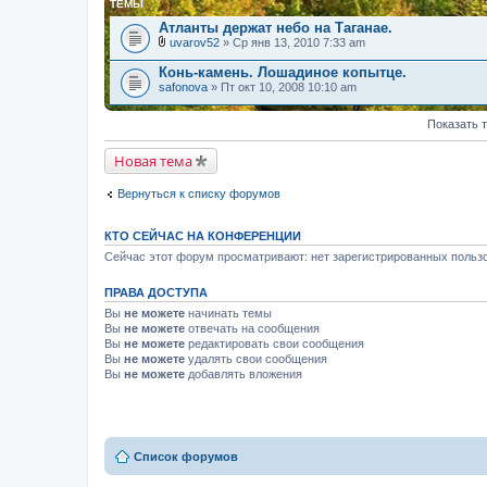
ТЕМЫ
Атланты держат небо на Таганае.
uvarov52
» Ср янв 13, 2010 7:33 am
В
л
Конь-камень. Лошадиное копытце.
о
safonova
» Пт окт 10, 2008 10:10 am
ж
е
н
Показать 
и
я
Новая тема
Вернуться к списку форумов
КТО СЕЙЧАС НА КОНФЕРЕНЦИИ
Сейчас этот форум просматривают: нет зарегистрированных пользо
ПРАВА ДОСТУПА
Вы
не можете
начинать темы
Вы
не можете
отвечать на сообщения
Вы
не можете
редактировать свои сообщения
Вы
не можете
удалять свои сообщения
Вы
не можете
добавлять вложения
Список форумов