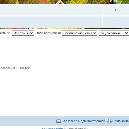
ОТВЕТЫ
0
1
темы за:
Поле сортировки
вателей и 10 гостей
Связаться с администрацией
Наша кома
Ad Units phpBB
© Anvar (apwa.ru)