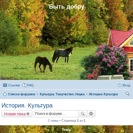
Быть добру
Ссылки
FAQ
Вход
Список форумов
Культура. Творчество. Наука
История. Культура
ои
История. Культура
ск
Новая тема
2 темы • Страница
1
из
1
Темы