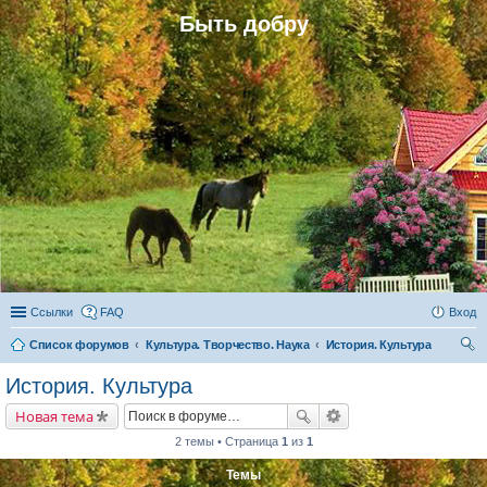
Быть добру
Ссылки
FAQ
Вход
Список форумов
Культура. Творчество. Наука
История. Культура
ои
История. Культура
ск
Новая тема
2 темы • Страница
1
из
1
Темы