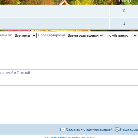
ОТВЕТЫ
0
1
темы за:
Поле сортировки
вателей и 7 гостей
Связаться с администрацией
Наша кома
Ad Units phpBB
© Anvar (apwa.ru)