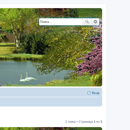
Вход
2 темы • Страница
1
из
1