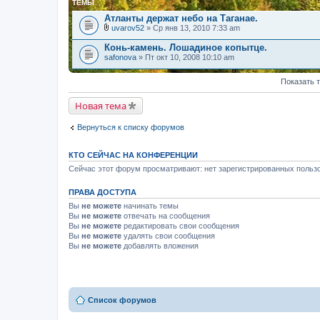
ТЕМЫ
Атланты держат небо на Таганае.
uvarov52
» Ср янв 13, 2010 7:33 am
В
л
Конь-камень. Лошадиное копытце.
о
safonova
» Пт окт 10, 2008 10:10 am
ж
е
н
Показать 
и
я
Новая тема
Вернуться к списку форумов
КТО СЕЙЧАС НА КОНФЕРЕНЦИИ
Сейчас этот форум просматривают: нет зарегистрированных пользо
ПРАВА ДОСТУПА
Вы
не можете
начинать темы
Вы
не можете
отвечать на сообщения
Вы
не можете
редактировать свои сообщения
Вы
не можете
удалять свои сообщения
Вы
не можете
добавлять вложения
Список форумов