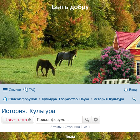
Быть добру
Ссылки
FAQ
Вход
Список форумов
Культура. Творчество. Наука
История. Культура
ои
История. Культура
ск
Новая тема
2 темы • Страница
1
из
1
Темы