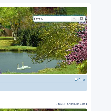
Вход
2 темы • Страница
1
из
1