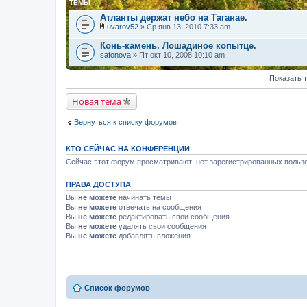
ТЕМЫ
Атланты держат небо на Таганае.
uvarov52
» Ср янв 13, 2010 7:33 am
В
л
Конь-камень. Лошадиное копытце.
о
safonova
» Пт окт 10, 2008 10:10 am
ж
е
н
Показать 
и
я
Новая тема
Вернуться к списку форумов
КТО СЕЙЧАС НА КОНФЕРЕНЦИИ
Сейчас этот форум просматривают: нет зарегистрированных пользо
ПРАВА ДОСТУПА
Вы
не можете
начинать темы
Вы
не можете
отвечать на сообщения
Вы
не можете
редактировать свои сообщения
Вы
не можете
удалять свои сообщения
Вы
не можете
добавлять вложения
Список форумов