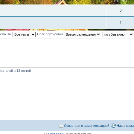
ОТВЕТЫ
0
1
темы за:
Поле сортировки
вателей и 13 гостей
Связаться с администрацией
Наша кома
Ad Units phpBB
© Anvar (apwa.ru)