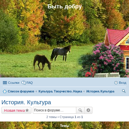
Быть добру
Ссылки
FAQ
Вход
Список форумов
Культура. Творчество. Наука
История. Культура
ои
История. Культура
ск
Новая тема
2 темы • Страница
1
из
1
Темы