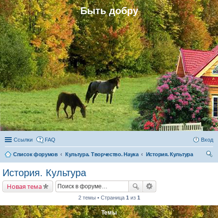
Быть добру
Ссылки
FAQ
Вход
Список форумов
Культура. Творчество. Наука
История. Культура
ои
История. Культура
ск
Новая тема
2 темы • Страница
1
из
1
Темы