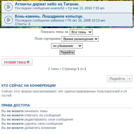
Атланты держат небо на Таганае.
Последнее сообщение
uvarov52
«
Ср янв 13, 2010 7:33 am
Конь-камень. Лошадиное копытце.
Последнее сообщение
safonova
«
Пт окт 10, 2008 10:13 am
Ответы:
1
Показать темы за:
Поле сортировки
Новая тема
2 темы • Страница
1
из
1
Перейти
КТО СЕЙЧАС НА КОНФЕРЕНЦИИ
Сейчас этот форум просматривают: нет зарегистрированных пользователей и 14
гостей
ПРАВА ДОСТУПА
Вы
не можете
начинать темы
Вы
не можете
отвечать на сообщения
Вы
не можете
редактировать свои сообщения
Вы
не можете
удалять свои сообщения
Вы
не можете
добавлять вложения