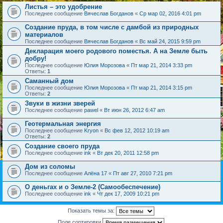
Листья – это удобрение
Последнее сообщение
Вячеслав Богданов
«
Ср мар 02, 2016 4:01 pm
Создание пруда, в том числе с дамбой из природных
материалов
Последнее сообщение
Вячеслав Богданов
«
Вс май 24, 2015 9:59 pm
Декларация моего родового поместья. А на Земле быть
добру!
Последнее сообщение
Юлия Морозова
«
Пт мар 21, 2014 3:33 pm
Ответы:
1
Саманный дом
Последнее сообщение
Юлия Морозова
«
Пт мар 21, 2014 3:15 pm
Ответы:
2
Звуки в жизни зверей
Последнее сообщение
pawel
«
Вт июн 26, 2012 6:47 am
Геотермальная энергия
Последнее сообщение
Kryon
«
Вс фев 12, 2012 10:19 am
Ответы:
2
Создание своего пруда
Последнее сообщение
ink
«
Вт дек 20, 2011 12:58 pm
Дом из соломы
Последнее сообщение
Алёна 17
«
Пт авг 27, 2010 7:21 pm
О деньгах и о Земле-2 (Самообеспечение)
Последнее сообщение
ink
«
Чт дек 17, 2009 10:21 pm
Показать темы за:
Поле сортировки