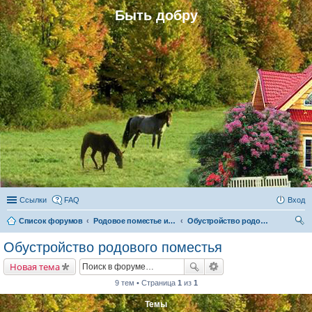
Быть добру
Ссылки
FAQ
Вход
Список форумов
Родовое поместье и родовое поселение
Обустройство родового поместья
ои
Обустройство родового поместья
ск
Новая тема
9 тем • Страница
1
из
1
Темы