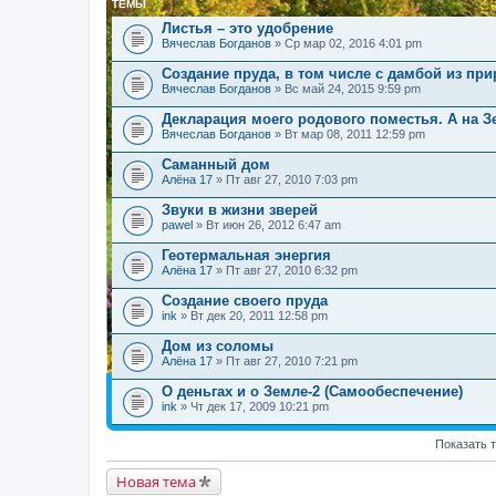
ТЕМЫ
Листья – это удобрение
Вячеслав Богданов
» Ср мар 02, 2016 4:01 pm
Создание пруда, в том числе с дамбой из пр
Вячеслав Богданов
» Вс май 24, 2015 9:59 pm
Декларация моего родового поместья. А на З
Вячеслав Богданов
» Вт мар 08, 2011 12:59 pm
Саманный дом
Алёна 17
» Пт авг 27, 2010 7:03 pm
Звуки в жизни зверей
pawel
» Вт июн 26, 2012 6:47 am
Геотермальная энергия
Алёна 17
» Пт авг 27, 2010 6:32 pm
Создание своего пруда
ink
» Вт дек 20, 2011 12:58 pm
Дом из соломы
Алёна 17
» Пт авг 27, 2010 7:21 pm
О деньгах и о Земле-2 (Самообеспечение)
ink
» Чт дек 17, 2009 10:21 pm
Показать 
Новая тема