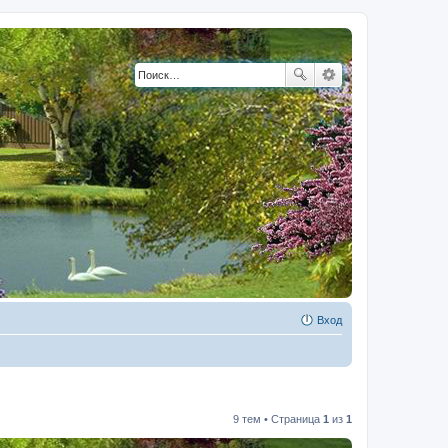
Вход
9 тем • Страница
1
из
1