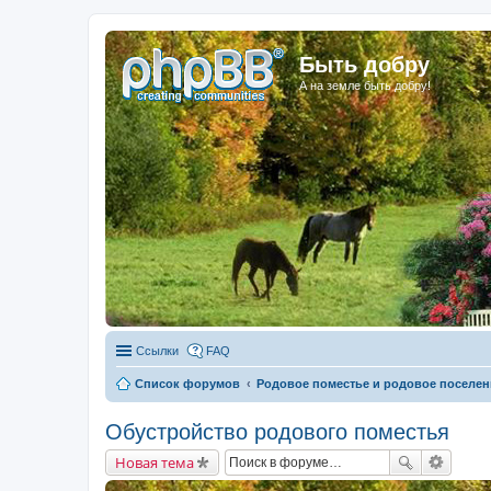
Быть добру
А на земле быть добру!
Ссылки
FAQ
Список форумов
Родовое поместье и родовое поселен
Обустройство родового поместья
Новая тема