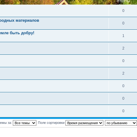
ОТВЕТЫ
0
иродных материалов
0
емле быть добру!
1
2
0
2
0
0
0
темы за:
Поле сортировки