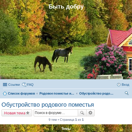
Быть добру
Ссылки
FAQ
Вход
Список форумов
Родовое поместье и родовое поселение
Обустройство родового поместья
ои
Обустройство родового поместья
ск
Новая тема
9 тем • Страница
1
из
1
Темы