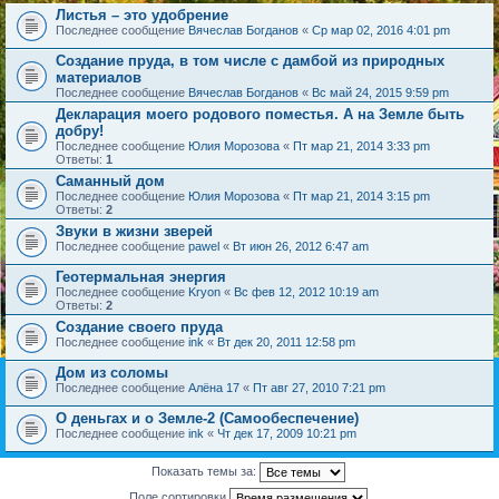
Листья – это удобрение
Последнее сообщение
Вячеслав Богданов
«
Ср мар 02, 2016 4:01 pm
Создание пруда, в том числе с дамбой из природных
материалов
Последнее сообщение
Вячеслав Богданов
«
Вс май 24, 2015 9:59 pm
Декларация моего родового поместья. А на Земле быть
добру!
Последнее сообщение
Юлия Морозова
«
Пт мар 21, 2014 3:33 pm
Ответы:
1
Саманный дом
Последнее сообщение
Юлия Морозова
«
Пт мар 21, 2014 3:15 pm
Ответы:
2
Звуки в жизни зверей
Последнее сообщение
pawel
«
Вт июн 26, 2012 6:47 am
Геотермальная энергия
Последнее сообщение
Kryon
«
Вс фев 12, 2012 10:19 am
Ответы:
2
Создание своего пруда
Последнее сообщение
ink
«
Вт дек 20, 2011 12:58 pm
Дом из соломы
Последнее сообщение
Алёна 17
«
Пт авг 27, 2010 7:21 pm
О деньгах и о Земле-2 (Самообеспечение)
Последнее сообщение
ink
«
Чт дек 17, 2009 10:21 pm
Показать темы за:
Поле сортировки