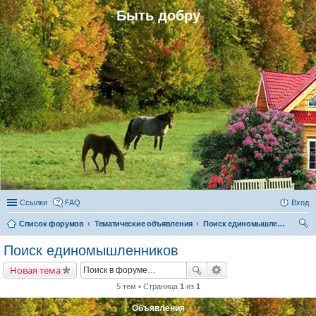
Быть добру
Ссылки
FAQ
Вход
Список форумов
Тематические объявления
Поиск единомышленников
ои
Поиск единомышленников
ск
Новая тема
5 тем • Страница
1
из
1
Объявления