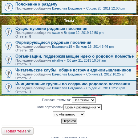
Пояснение к разделу
Последнее сообщение
Вячеслав Богданов
«
Ср дек 28, 2011 12:08 pm
Темы
Существующие родовые поселения
Последнее сообщение
swan
«
Вт фев 12, 2019 12:50 pm
Ответы:
8
Формирующиеся родовые поселения
Последнее сообщение
Екатерина18
«
Вс мар 16, 2014 3:46 pm
Ответы:
12
Организации, поддерживающие идею о родовом поместье
Последнее сообщение
nikalike
«
Сб дек 21, 2013 10:57 am
Ответы:
1
Читательские клубы, общие встречи единомышленников
Последнее сообщение
Вячеслав Богданов
«
Сб июл 21, 2012 10:25 am
Ответы:
2
Инициативные группы по созданию родового поселения
Последнее сообщение
Вячеслав Богданов
«
Ср дек 28, 2011 12:23 pm
Ответы:
1
Показать темы за:
Поле сортировки
Новая тема