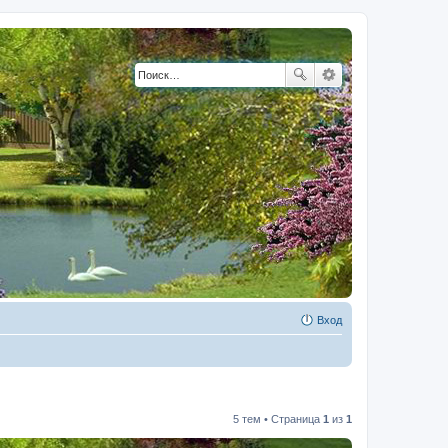
Вход
5 тем • Страница
1
из
1