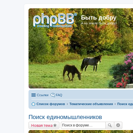
Быть добру
А на земле быть добру!
Ссылки
FAQ
Список форумов
Тематические объявления
Поиск е
Поиск единомышленников
Новая тема