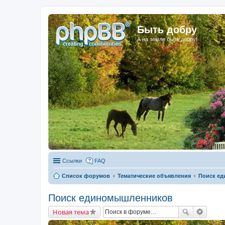
Быть добру
А на земле быть добру!
Ссылки
FAQ
Список форумов
Тематические объявления
Поиск е
Поиск единомышленников
Новая тема