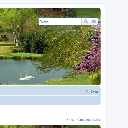
Вход
5 тем • Страница
1
из
1