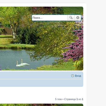
Вход
5 тем • Страница
1
из
1