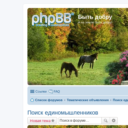
Быть добру
А на земле быть добру!
Ссылки
FAQ
Список форумов
Тематические объявления
Поиск е
Поиск единомышленников
Новая тема