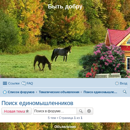
Быть добру
Ссылки
FAQ
Вход
Список форумов
Тематические объявления
Поиск единомышленников
ои
Поиск единомышленников
ск
Новая тема
5 тем • Страница
1
из
1
Объявления