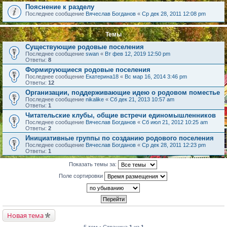
Пояснение к разделу
Последнее сообщение
Вячеслав Богданов
«
Ср дек 28, 2011 12:08 pm
Темы
Существующие родовые поселения
Последнее сообщение
swan
«
Вт фев 12, 2019 12:50 pm
Ответы:
8
Формирующиеся родовые поселения
Последнее сообщение
Екатерина18
«
Вс мар 16, 2014 3:46 pm
Ответы:
12
Организации, поддерживающие идею о родовом поместье
Последнее сообщение
nikalike
«
Сб дек 21, 2013 10:57 am
Ответы:
1
Читательские клубы, общие встречи единомышленников
Последнее сообщение
Вячеслав Богданов
«
Сб июл 21, 2012 10:25 am
Ответы:
2
Инициативные группы по созданию родового поселения
Последнее сообщение
Вячеслав Богданов
«
Ср дек 28, 2011 12:23 pm
Ответы:
1
Показать темы за:
Поле сортировки
Новая тема