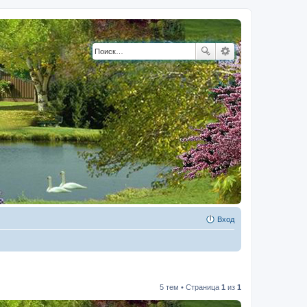
Вход
5 тем • Страница
1
из
1