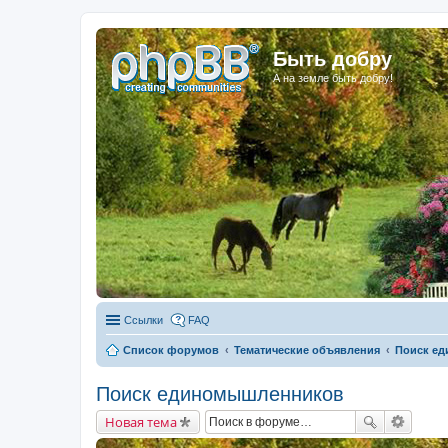
Быть добру
А на земле быть добру!
Ссылки
FAQ
Список форумов
Тематические объявления
Поиск е
Поиск единомышленников
Новая тема