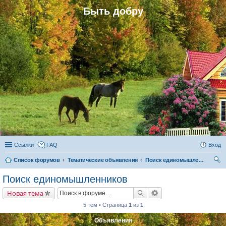
Быть добру
Ссылки
FAQ
Вход
Список форумов
Тематические объявления
Поиск единомышленников
ои
Поиск единомышленников
ск
Новая тема
5 тем • Страница
1
из
1
Объявления