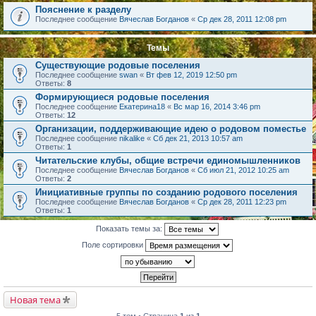
Пояснение к разделу
Последнее сообщение
Вячеслав Богданов
«
Ср дек 28, 2011 12:08 pm
Темы
Существующие родовые поселения
Последнее сообщение
swan
«
Вт фев 12, 2019 12:50 pm
Ответы:
8
Формирующиеся родовые поселения
Последнее сообщение
Екатерина18
«
Вс мар 16, 2014 3:46 pm
Ответы:
12
Организации, поддерживающие идею о родовом поместье
Последнее сообщение
nikalike
«
Сб дек 21, 2013 10:57 am
Ответы:
1
Читательские клубы, общие встречи единомышленников
Последнее сообщение
Вячеслав Богданов
«
Сб июл 21, 2012 10:25 am
Ответы:
2
Инициативные группы по созданию родового поселения
Последнее сообщение
Вячеслав Богданов
«
Ср дек 28, 2011 12:23 pm
Ответы:
1
Показать темы за:
Поле сортировки
Новая тема