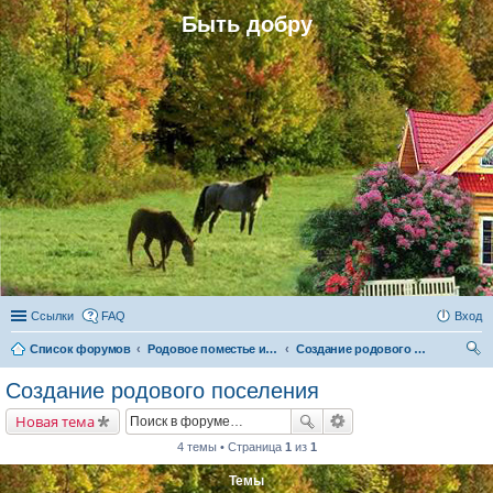
Быть добру
Ссылки
FAQ
Вход
Список форумов
Родовое поместье и родовое поселение
Создание родового поселения
ои
Создание родового поселения
ск
Новая тема
4 темы • Страница
1
из
1
Темы