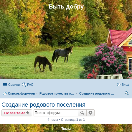
Быть добру
Ссылки
FAQ
Вход
Список форумов
Родовое поместье и родовое поселение
Создание родового поселения
ои
Создание родового поселения
ск
Новая тема
4 темы • Страница
1
из
1
Темы