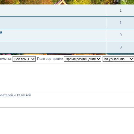
ОТВЕТЫ
1
1
а
0
0
темы за:
Поле сортировки
вателей и 13 гостей