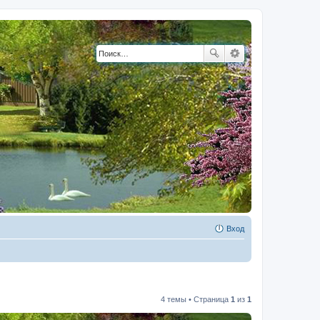
Вход
4 темы • Страница
1
из
1