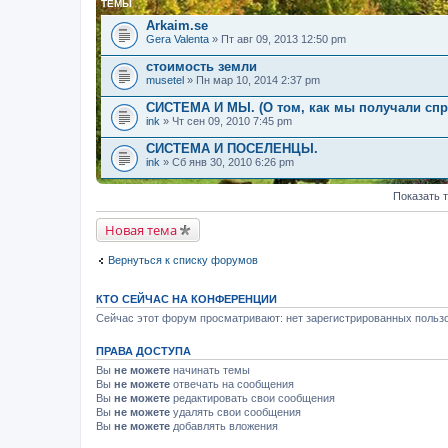
ТЕМЫ
Arkaim.se
Gera Valenta
» Пт авг 09, 2013 12:50 pm
стоимость земли
musetel
» Пн мар 10, 2014 2:37 pm
СИСТЕМА И МЫ. (О том, как мы получали спр
ink
» Чт сен 09, 2010 7:45 pm
СИСТЕМА И ПОСЕЛЕНЦЫ.
ink
» Сб янв 30, 2010 6:26 pm
Показать 
Новая тема
Вернуться к списку форумов
КТО СЕЙЧАС НА КОНФЕРЕНЦИИ
Сейчас этот форум просматривают: нет зарегистрированных пользо
ПРАВА ДОСТУПА
Вы
не можете
начинать темы
Вы
не можете
отвечать на сообщения
Вы
не можете
редактировать свои сообщения
Вы
не можете
удалять свои сообщения
Вы
не можете
добавлять вложения