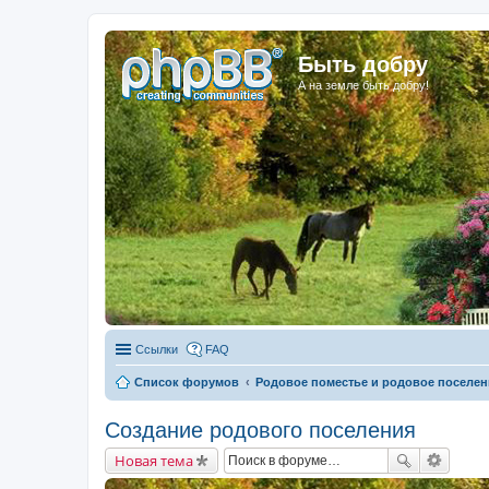
Быть добру
А на земле быть добру!
Ссылки
FAQ
Список форумов
Родовое поместье и родовое поселен
Создание родового поселения
Новая тема