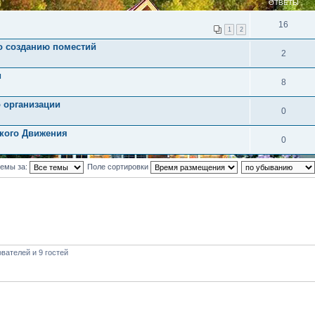
ОТВЕТЫ
16
1
2
о созданию поместий
2
и
8
о организации
0
ского Движения
0
темы за:
Поле сортировки
вателей и 9 гостей