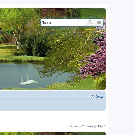
Вход
5 тем • Страница
1
из
1