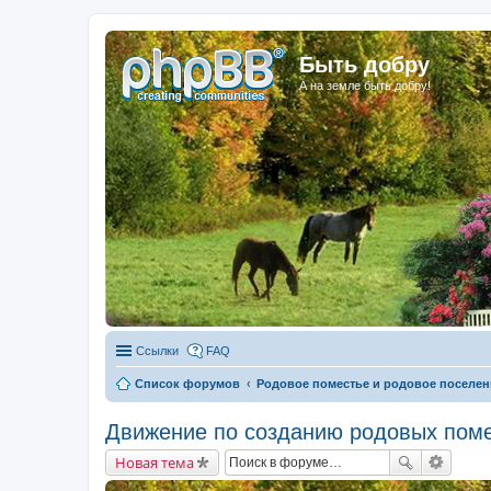
Быть добру
А на земле быть добру!
Ссылки
FAQ
Список форумов
Родовое поместье и родовое поселен
Движение по созданию родовых поме
Новая тема