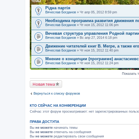
ТЕМЫ
Рідна партія
Вячеслав Богданов
» Чт апр 05, 2012 8:59 pm
Необходима программа развития движения п
Вячеслав Богданов
» Чт ноя 15, 2012 11:06 pm
Вечевая структура управления Родной парти
Вячеслав Богданов
» Вс апр 27, 2014 6:18 pm
Движение читателей книг В. Мегре, а также ег
Вячеслав Богданов
» Чт ноя 15, 2012 11:40 pm
Мнение о концепции (программе) анастасиев
Вячеслав Богданов
» Чт ноя 15, 2012 11:24 pm
Показать 
Новая тема
Вернуться к списку форумов
КТО СЕЙЧАС НА КОНФЕРЕНЦИИ
Сейчас этот форум просматривают: нет зарегистрированных пользо
ПРАВА ДОСТУПА
Вы
не можете
начинать темы
Вы
не можете
отвечать на сообщения
Вы
не можете
редактировать свои сообщения