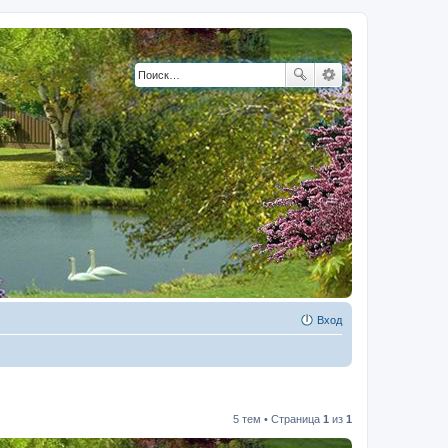
Вход
5 тем • Страница
1
из
1