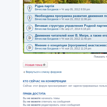
ТЕМЫ
Рідна партія
Вячеслав Богданов
» Чт апр 05, 2012 8:59 pm
Необходима программа развития движения п
Вячеслав Богданов
» Чт ноя 15, 2012 11:06 pm
Вечевая структура управления Родной парти
Вячеслав Богданов
» Вс апр 27, 2014 6:18 pm
Движение читателей книг В. Мегре, а также ег
Вячеслав Богданов
» Чт ноя 15, 2012 11:40 pm
Мнение о концепции (программе) анастасиев
Вячеслав Богданов
» Чт ноя 15, 2012 11:24 pm
Показать 
Новая тема
Вернуться к списку форумов
КТО СЕЙЧАС НА КОНФЕРЕНЦИИ
Сейчас этот форум просматривают: нет зарегистрированных пользо
ПРАВА ДОСТУПА
Вы
не можете
начинать темы
Вы
не можете
отвечать на сообщения
Вы
не можете
редактировать свои сообщения