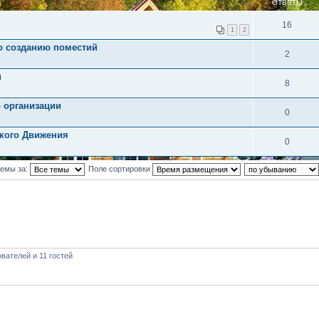
ОТВЕТЫ
16
1
2
о созданию поместий
2
и
8
о организации
0
ского Движения
0
темы за:
Поле сортировки
вателей и 11 гостей