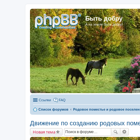
Быть добру
А на земле быть добру!
Ссылки
FAQ
Список форумов
Родовое поместье и родовое поселен
Движение по созданию родовых поме
Новая тема