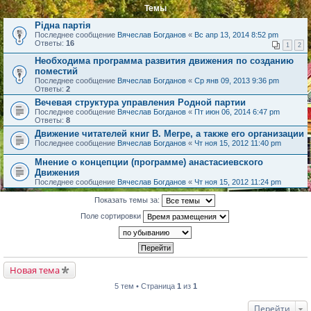
Темы
Рідна партія
Последнее сообщение
Вячеслав Богданов
«
Вс апр 13, 2014 8:52 pm
Ответы:
16
1
2
Необходима программа развития движения по созданию
поместий
Последнее сообщение
Вячеслав Богданов
«
Ср янв 09, 2013 9:36 pm
Ответы:
2
Вечевая структура управления Родной партии
Последнее сообщение
Вячеслав Богданов
«
Пт июн 06, 2014 6:47 pm
Ответы:
8
Движение читателей книг В. Мегре, а также его организации
Последнее сообщение
Вячеслав Богданов
«
Чт ноя 15, 2012 11:40 pm
Мнение о концепции (программе) анастасиевского
Движения
Последнее сообщение
Вячеслав Богданов
«
Чт ноя 15, 2012 11:24 pm
Показать темы за:
Поле сортировки
Новая тема
5 тем • Страница
1
из
1
Перейти