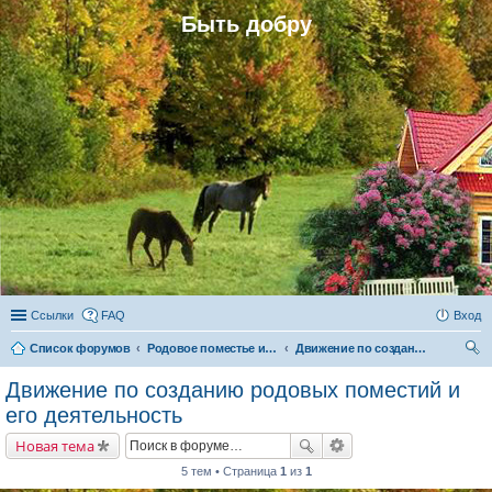
Быть добру
Ссылки
FAQ
Вход
Список форумов
Родовое поместье и родовое поселение
Движение по созданию родовых поместий и его деятельность
ои
Движение по созданию родовых поместий и
ск
его деятельность
Новая тема
5 тем • Страница
1
из
1