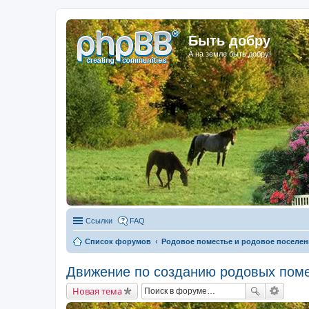
Быть добру
А на земле быть добру!
Ссылки
FAQ
Список форумов
Родовое поместье и родовое поселен
Движение по созданию родовых поме
Новая тема