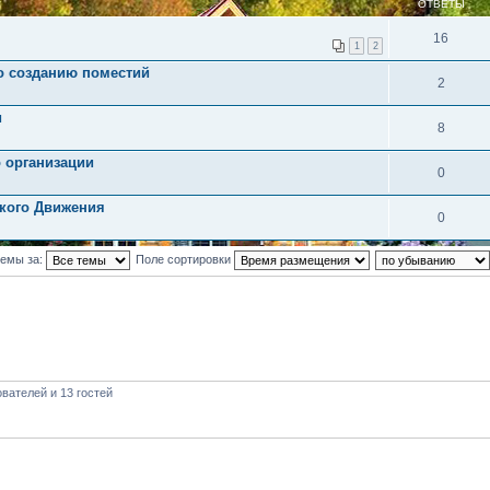
ОТВЕТЫ
16
1
2
о созданию поместий
2
и
8
о организации
0
ского Движения
0
темы за:
Поле сортировки
вателей и 13 гостей