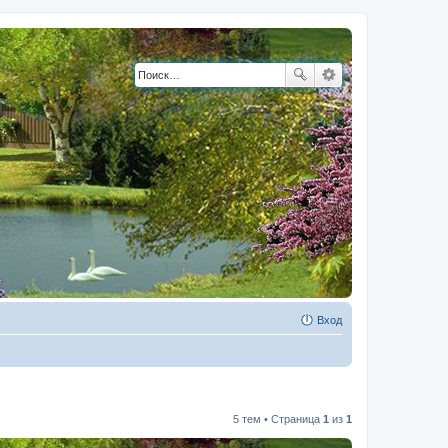
Вход
5 тем • Страница
1
из
1