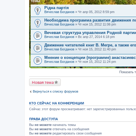
ТЕМЫ
Рідна партія
Вячеслав Богданов
» Чт апр 05, 2012 8:59 pm
Необходима программа развития движения п
Вячеслав Богданов
» Чт ноя 15, 2012 11:06 pm
Вечевая структура управления Родной парти
Вячеслав Богданов
» Вс апр 27, 2014 6:18 pm
Движение читателей книг В. Мегре, а также ег
Вячеслав Богданов
» Чт ноя 15, 2012 11:40 pm
Мнение о концепции (программе) анастасиев
Вячеслав Богданов
» Чт ноя 15, 2012 11:24 pm
Показать 
Новая тема
Вернуться к списку форумов
КТО СЕЙЧАС НА КОНФЕРЕНЦИИ
Сейчас этот форум просматривают: нет зарегистрированных пользо
ПРАВА ДОСТУПА
Вы
не можете
начинать темы
Вы
не можете
отвечать на сообщения
Вы
не можете
редактировать свои сообщения