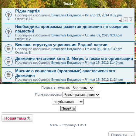
Темы
Рідна партія
Последнее сообщение
Вячеслав Богданов
«
Вс апр 13, 2014 8:52 pm
Ответы:
16
1
2
Необходима программа развития движения по созданию
поместий
Последнее сообщение
Вячеслав Богданов
«
Ср янв 09, 2013 9:36 pm
Ответы:
2
Вечевая структура управления Родной партии
Последнее сообщение
Вячеслав Богданов
«
Пт июн 06, 2014 6:47 pm
Ответы:
8
Движение читателей книг В. Мегре, а также его организации
Последнее сообщение
Вячеслав Богданов
«
Чт ноя 15, 2012 11:40 pm
Мнение о концепции (программе) анастасиевского
Движения
Последнее сообщение
Вячеслав Богданов
«
Чт ноя 15, 2012 11:24 pm
Показать темы за:
Поле сортировки
Новая тема
5 тем • Страница
1
из
1
Перейти