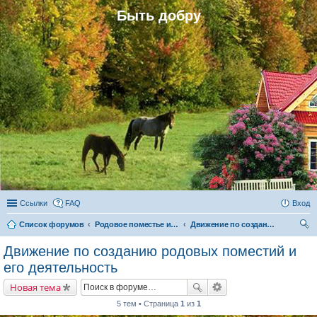
Быть добру
Ссылки
FAQ
Вход
Список форумов
Родовое поместье и родовое поселение
Движение по созданию родовых поместий и его деятельность
ои
Движение по созданию родовых поместий и
ск
его деятельность
Новая тема
5 тем • Страница
1
из
1