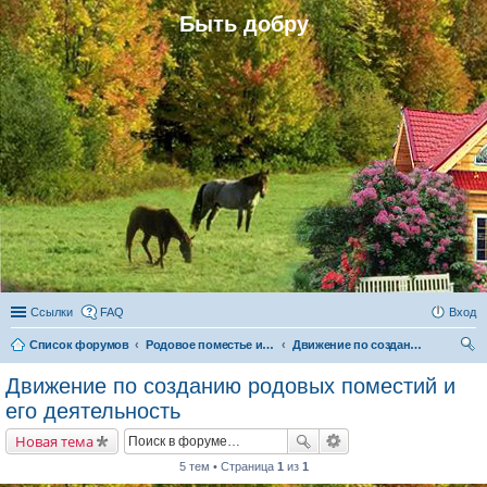
Быть добру
Ссылки
FAQ
Вход
Список форумов
Родовое поместье и родовое поселение
Движение по созданию родовых поместий и его деятельность
ои
Движение по созданию родовых поместий и
ск
его деятельность
Новая тема
5 тем • Страница
1
из
1