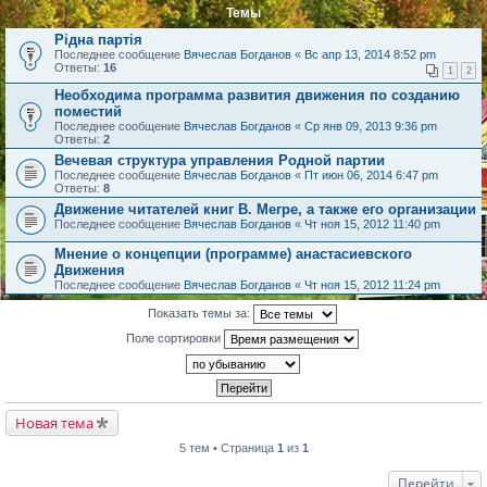
Темы
Рідна партія
Последнее сообщение
Вячеслав Богданов
«
Вс апр 13, 2014 8:52 pm
Ответы:
16
1
2
Необходима программа развития движения по созданию
поместий
Последнее сообщение
Вячеслав Богданов
«
Ср янв 09, 2013 9:36 pm
Ответы:
2
Вечевая структура управления Родной партии
Последнее сообщение
Вячеслав Богданов
«
Пт июн 06, 2014 6:47 pm
Ответы:
8
Движение читателей книг В. Мегре, а также его организации
Последнее сообщение
Вячеслав Богданов
«
Чт ноя 15, 2012 11:40 pm
Мнение о концепции (программе) анастасиевского
Движения
Последнее сообщение
Вячеслав Богданов
«
Чт ноя 15, 2012 11:24 pm
Показать темы за:
Поле сортировки
Новая тема
5 тем • Страница
1
из
1
Перейти