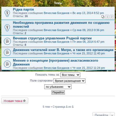
Темы
Рідна партія
Последнее сообщение
Вячеслав Богданов
«
Вс апр 13, 2014 8:52 pm
Ответы:
16
1
2
Необходима программа развития движения по созданию
поместий
Последнее сообщение
Вячеслав Богданов
«
Ср янв 09, 2013 9:36 pm
Ответы:
2
Вечевая структура управления Родной партии
Последнее сообщение
Вячеслав Богданов
«
Пт июн 06, 2014 6:47 pm
Ответы:
8
Движение читателей книг В. Мегре, а также его организации
Последнее сообщение
Вячеслав Богданов
«
Чт ноя 15, 2012 11:40 pm
Мнение о концепции (программе) анастасиевского
Движения
Последнее сообщение
Вячеслав Богданов
«
Чт ноя 15, 2012 11:24 pm
Показать темы за:
Поле сортировки
Новая тема
5 тем • Страница
1
из
1
Перейти