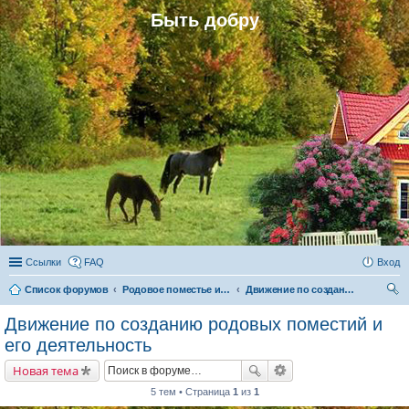
Быть добру
Ссылки
FAQ
Вход
Список форумов
Родовое поместье и родовое поселение
Движение по созданию родовых поместий и его деятельность
ои
Движение по созданию родовых поместий и
ск
его деятельность
Новая тема
5 тем • Страница
1
из
1